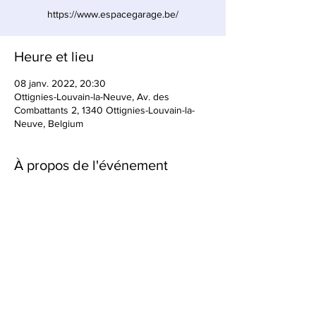
https://www.espacegarage.be/
Heure et lieu
08 janv. 2022, 20:30
Ottignies-Louvain-la-Neuve, Av. des
Combattants 2, 1340 Ottignies-Louvain-la-
Neuve, Belgium
À propos de l'événement
Programme: 
A. Schoenberg, Verklärte Nacht (arr. E. 
Steuermann)
J. Brahms, Klavierquartett op.25 in g minor 