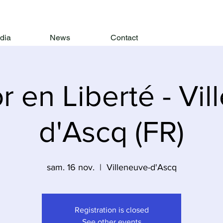
dia
News
Contact
 en Liberté - Vi
d'Ascq (FR)
sam. 16 nov.
  |  
Villeneuve-d'Ascq
Registration is closed
See other events